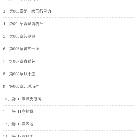
3、第003章第一缕五行灵力
4、第004章青泉兽乳汁
5、第005章芸姑姑
6、第006章炼气一层
7、第007章青精芽
8、第008章顺枣崖
9、第009章儿时玩伴
10、第010章顾氏腰牌
11、第011章树屋
12、第012章深谷
13、第013章蟒蛋