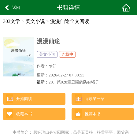
书籍详情
返回
303文学
>
美文小说
>
漫漫仙途全文阅读
漫漫仙途
美文小说
连载中
作者：
兮知
更新：
2026-02-27 07:30:55
最新：
28、第028章丑陋的防御镯子
开始阅读
阅读第一章
收藏本书
推荐本书
本书简介： 顾娴珍出身安阳顾家，虽是五灵根，根骨平平，因父亲