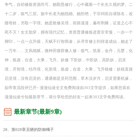
争气，自幼修炼资源尚可。她勤恳修行，心中藏着一个长生久视的梦。二
十二岁，炼气三层。族中长老为她指婚。她拒绝，于宗祠前自请除名，改
随母姓，另取一字璟。她是散修吴璟，前路漫漫，遍布荆棘，证道之心不
死不灭！女主胎穿，拥有现代记忆，资质普通修炼进度非常慢，一步一个
脚印，一点一点升级，天赋不行智商凑，从寻常修士到得道成仙，她走了
一万年……文风细腻，微种田微群像人修：炼气，筑基，金丹，元婴，化
神，炼虚，合道，大乘，飞升。妖修:下阶妖，中阶妖，高阶妖，启灵
境，开智境，结丹境，化形境，炼虚，合道，大乘，飞升植修：妖植直接
启灵境，没有启灵的，通通都是灵药范围，草木没岁月，启灵需要机缘，
如帝浆流段评已开~ 漫漫仙途全文免费阅读由303文学提供，如果您喜欢
漫漫仙途兮知最新章节，请分享给您的好友一起来303文学免费阅读。
最新章节(最新9章)
28、第028章丑陋的防御镯子