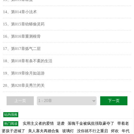
14、第014章小法术
15、第015章幼蟒偷灵药
16、第016章重测根骨
17、第017章炼气二层
18、第018章有条不紊的生活
19、第019章徐月如远游
20、第020章吴秀兰闭关
上一页
下一页
站内强推
实用主义者的爱情
逆袭
落魄千金被疯批强取豪夺了
带着老
热门阅读
婆孩子进城了
美人寡夫再婚合集
玻璃灯
没你就不行之重启
烬欢
年代