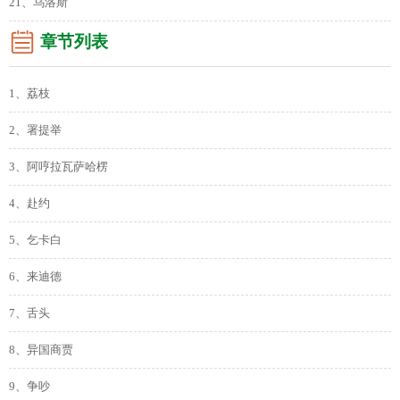
21、乌洛斯
章节列表
1、荔枝
2、署提举
3、阿哼拉瓦萨哈楞
4、赴约
5、乞卡白
6、来迪德
7、舌头
8、异国商贾
9、争吵