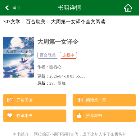
书籍详情
返回
303文学
>
百合耽美
>
大周第一女译令全文阅读
大周第一女译令
百合耽美
连载中
作者：
匪石心
更新：
2026-04-10 03:55:55
最新：
29、翠峰
开始阅读
阅读第一章
收藏本书
推荐本书
本书简介： 阿拉伯语小翻译穿到古代，成了比别人多了条舌头的