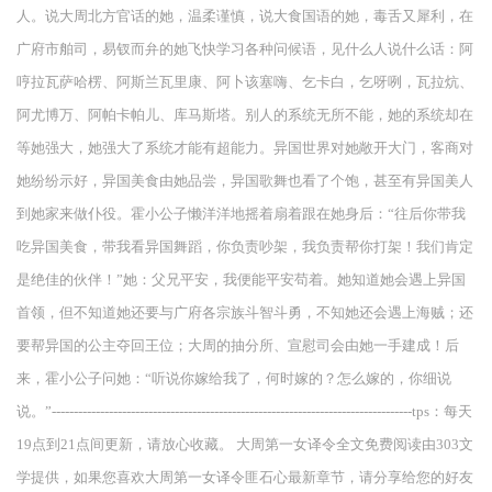
人。说大周北方官话的她，温柔谨慎，说大食国语的她，毒舌又犀利，在
广府市舶司，易钗而弁的她飞快学习各种问候语，见什么人说什么话：阿
哼拉瓦萨哈楞、阿斯兰瓦里康、阿卜该塞嗨、乞卡白，乞呀咧，瓦拉炕、
阿尤博万、阿帕卡帕儿、库马斯塔。别人的系统无所不能，她的系统却在
等她强大，她强大了系统才能有超能力。异国世界对她敞开大门，客商对
她纷纷示好，异国美食由她品尝，异国歌舞也看了个饱，甚至有异国美人
到她家来做仆役。霍小公子懒洋洋地摇着扇着跟在她身后：“往后你带我
吃异国美食，带我看异国舞蹈，你负责吵架，我负责帮你打架！我们肯定
是绝佳的伙伴！”她：父兄平安，我便能平安苟着。她知道她会遇上异国
首领，但不知道她还要与广府各宗族斗智斗勇，不知她还会遇上海贼；还
要帮异国的公主夺回王位；大周的抽分所、宣慰司会由她一手建成！后
来，霍小公子问她：“听说你嫁给我了，何时嫁的？怎么嫁的，你细说
说。”----------------------------------------------------------------------------------tps：每天
19点到21点间更新，请放心收藏。 大周第一女译令全文免费阅读由303文
学提供，如果您喜欢大周第一女译令匪石心最新章节，请分享给您的好友