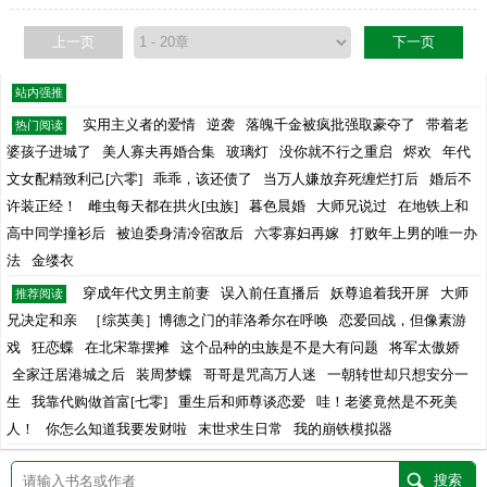
上一页
下一页
站内强推
实用主义者的爱情
逆袭
落魄千金被疯批强取豪夺了
带着老
热门阅读
婆孩子进城了
美人寡夫再婚合集
玻璃灯
没你就不行之重启
烬欢
年代
文女配精致利己[六零]
乖乖，该还债了
当万人嫌放弃死缠烂打后
婚后不
许装正经！
雌虫每天都在拱火[虫族]
暮色晨婚
大师兄说过
在地铁上和
高中同学撞衫后
被迫委身清冷宿敌后
六零寡妇再嫁
打败年上男的唯一办
法
金缕衣
穿成年代文男主前妻
误入前任直播后
妖尊追着我开屏
大师
推荐阅读
兄决定和亲
［综英美］博德之门的菲洛希尔在呼唤
恋爱回战，但像素游
戏
狂恋蝶
在北宋靠摆摊
这个品种的虫族是不是大有问题
将军太傲娇
全家迁居港城之后
装周梦蝶
哥哥是咒高万人迷
一朝转世却只想安分一
生
我靠代购做首富[七零]
重生后和师尊谈恋爱
哇！老婆竟然是不死美
人！
你怎么知道我要发财啦
末世求生日常
我的崩铁模拟器