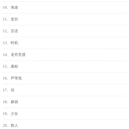
10、海途
11、吏目
12、言语
13、时机
14、龙舟竞渡
15、裹粽
16、芦苇笔
17、信
18、麻袋
19、少女
20、救人